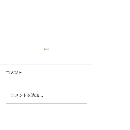
コメント
野々市店8/8発刊チラシ
コメントを追加…
野々市店7/18
​津幡本店