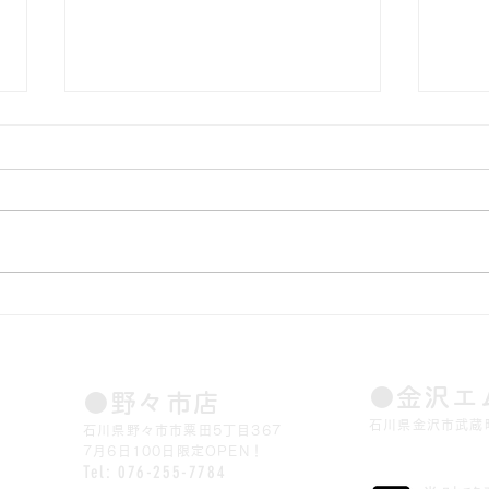
ミス
ミスターシェフ野々市店100
日限定OPEN
​●金沢
​●野々市店
石川県金沢市武蔵町
石川県野々市市粟田5丁目367
​7月6日100日限定OPEN！
Tel: 076-255-7784