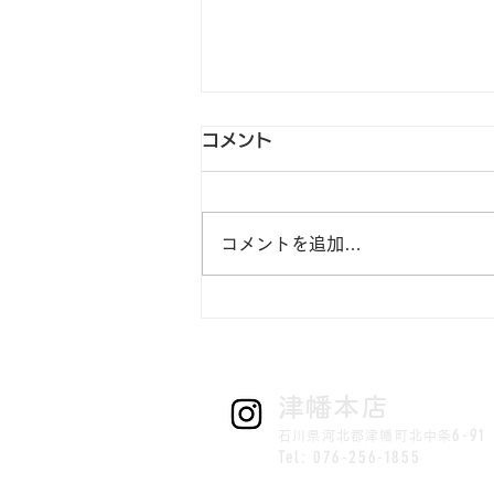
コメント
コメントを追加…
野々市店7/18発刊チラシ
​津幡本店
6-91
石川県河北郡津幡町北中条
Tel: 076-256-1855