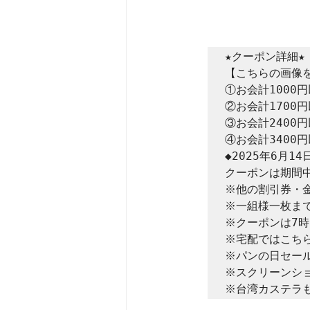
★クーポン詳細★

【こちらの画像を
①お会計1000円
②お会計1700円
③お会計2400円
④お会計3400円
◆2025年6月14
クーポンは期間中
※他の割引券・金
※一組様一枚まで
※クーポンは7時
※宅配ではこちら
※パンの日セール
※スクリーンショ
※台湾カステラ