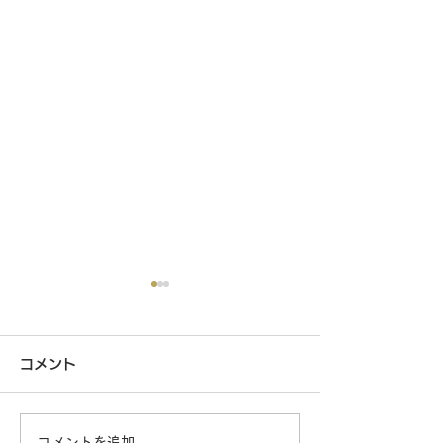
コメント
野々市店8/8発刊チラシ
コメントを追加…