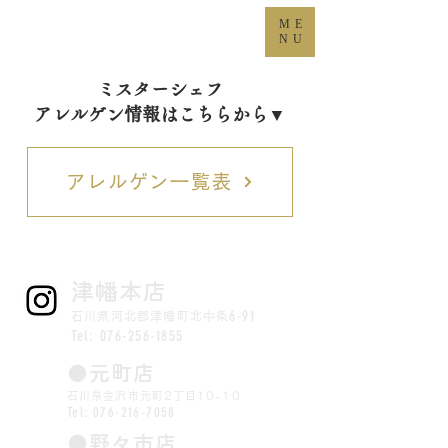
ME
NU
ミスターシェフ
​アレルゲン情報はこちらから▼
アレルゲン一覧表
​津幡本店
6-91
石川県河北郡津幡町北中条
Tel:
076-256-1855
​●元町店
石川県金沢市元町2丁目10-10
Tel:
076-216-7058
​●野々市店